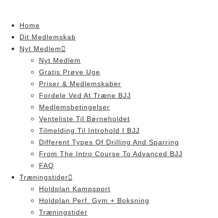
Skip
to
Home
content
Dit Medlemskab
Nyt Medlem
Nyt Medlem
Gratis Prøve Uge
Priser & Medlemskaber
Fordele Ved At Træne BJJ
Medlemsbetingelser
Venteliste Til Børneholdet
Tilmelding Til Introhold I BJJ
Different Types Of Drilling And Sparring
From The Intro Course To Advanced BJJ
FAQ
Træningstider
Holdplan Kampsport
Holdplan Perf. Gym + Boksning
Træningstider