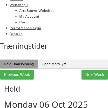
Webshop
ArteSuave Webshop
My Account
Cart
Performance Gym
Drop In
Træningstider
Hold Undervisning
Open Mat/Gym
Previous Week
Next Week
Hold
Monday 06 Oct 2025