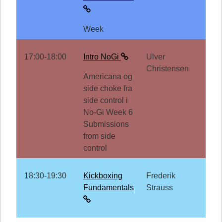
Week
17:00-18:00
Intro NoGi
Ulver
Christensen
Americana og
side choke fra
side control i
No-Gi Week 6
Submissions
from side
control
18:30-19:30
Kickboxing
Frederik
Fundamentals
Strauss