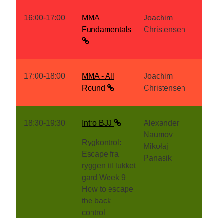
16:00-17:00
MMA
Joachim
Fundamentals
Christensen
17:00-18:00
MMA - All
Joachim
Round
Christensen
18:30-19:30
Intro BJJ
Alexander
Naumov
Rygkontrol:
Mikołaj
Escape fra
Panasik
ryggen til lukket
gard Week 9
How to escape
the back
control