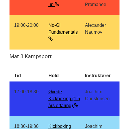
up
Promanee
19:00-20:00
No-Gi
Alexander
Fundamentals
Naumov
Mat 3 Kampsport
Tid
Hold
Instruktører
17:00-18:30
Øvede
Joachim
Kickboxing (1.5
Christensen
års erfaring)
18:30-19:30
Kickboxing
Joachim