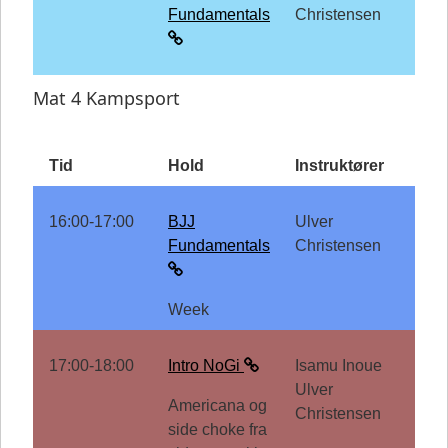
Fundamentals
Christensen
Mat 4 Kampsport
Tid
Hold
Instruktører
16:00-17:00
BJJ
Ulver
Fundamentals
Christensen
Week
17:00-18:00
Intro NoGi
Isamu Inoue
Ulver
Americana og
Christensen
side choke fra