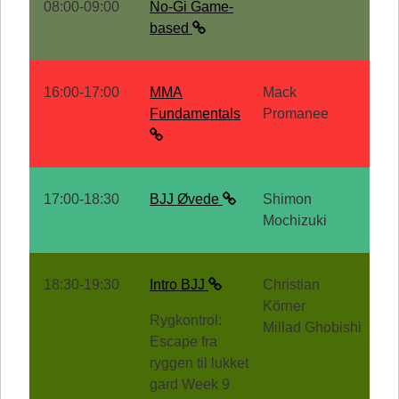
08:00-09:00
No-Gi Game-
based
16:00-17:00
MMA
Mack
Fundamentals
Promanee
17:00-18:30
BJJ Øvede
Shimon
Mochizuki
18:30-19:30
Intro BJJ
Christian
Körner
Rygkontrol:
Millad Ghobishi
Escape fra
ryggen til lukket
gard Week 9