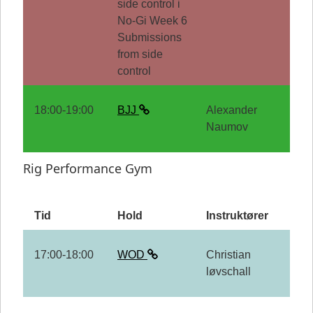
side control i
No-Gi Week 6
Submissions
from side
control
18:00-19:00
BJJ
Alexander
Naumov
Rig Performance Gym
Tid
Hold
Instruktører
17:00-18:00
WOD
Christian
løvschall