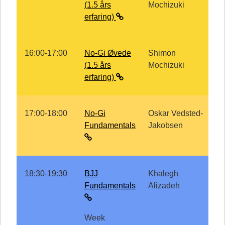
(1.5 års
Mochizuki
erfaring)
16:00-17:00
No-Gi Øvede
Shimon
(1.5 års
Mochizuki
erfaring)
17:00-18:00
No-Gi
Oskar Vedsted-
Fundamentals
Jakobsen
18:30-19:30
BJJ
Khalegh
Fundamentals
Alizadeh
Week