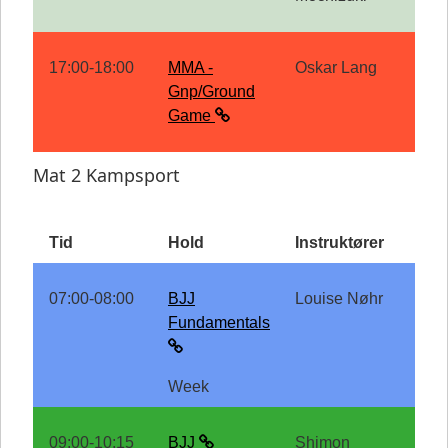
17:00-18:00
MMA -
Oskar Lang
Gnp/Ground
Game
Mat 2 Kampsport
Tid
Hold
Instruktører
07:00-08:00
BJJ
Louise Nøhr
Fundamentals
Week
09:00-10:15
BJJ
Shimon