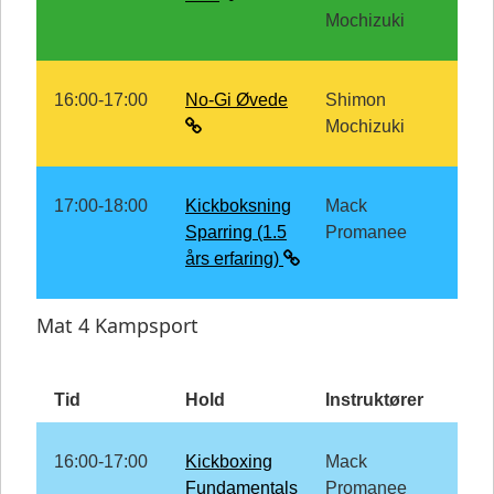
Mochizuki
16:00-17:00
No-Gi Øvede
Shimon
Mochizuki
17:00-18:00
Kickboksning
Mack
Sparring (1.5
Promanee
års erfaring)
Mat 4 Kampsport
Tid
Hold
Instruktører
16:00-17:00
Kickboxing
Mack
Fundamentals
Promanee