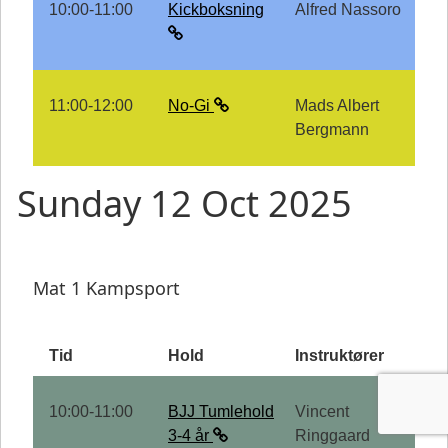
10:00-11:00
Kickboksning
Alfred Nassoro
11:00-12:00
No-Gi
Mads Albert
Bergmann
Sunday 12 Oct 2025
Mat 1 Kampsport
Tid
Hold
Instruktører
10:00-11:00
BJJ Tumlehold
Vincent
3-4 år
Ringgaard