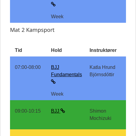
Week
Mat 2 Kampsport
Tid
Hold
Instruktører
07:00-08:00
BJJ
Katla Hrund
Fundamentals
Björnsdóttir
Week
09:00-10:15
BJJ
Shimon
Mochizuki