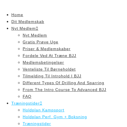
Skip
to
Home
content
Dit Medlemskab
Nyt Medlem
Nyt Medlem
Gratis Prøve Uge
Priser & Medlemskaber
Fordele Ved At Træne BJJ
Medlemsbetingelser
Venteliste Til Børneholdet
Tilmelding Til Introhold I BJJ
Different Types Of Drilling And Sparring
From The Intro Course To Advanced BJJ
FAQ
Træningstider
Holdplan Kampsport
Holdplan Perf. Gym + Boksning
Træningstider