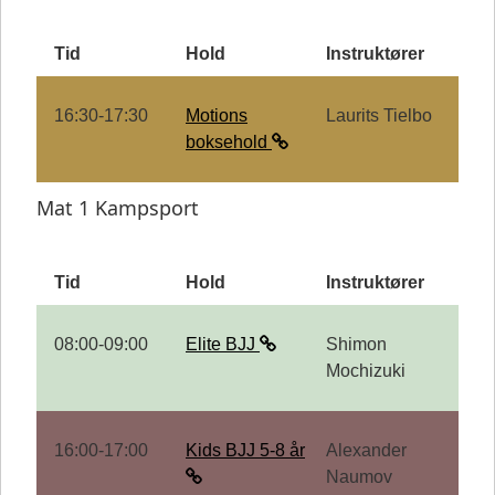
Tid
Hold
Instruktører
16:30-17:30
Motions
Laurits Tielbo
boksehold
Mat 1 Kampsport
Tid
Hold
Instruktører
08:00-09:00
Elite BJJ
Shimon
Mochizuki
16:00-17:00
Kids BJJ 5-8 år
Alexander
Naumov