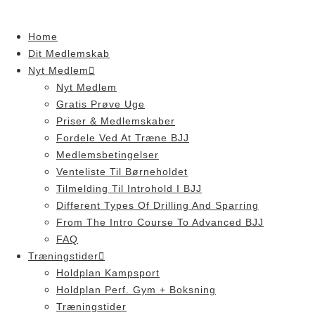
Skip
to
Home
content
Dit Medlemskab
Nyt Medlem
Nyt Medlem
Gratis Prøve Uge
Priser & Medlemskaber
Fordele Ved At Træne BJJ
Medlemsbetingelser
Venteliste Til Børneholdet
Tilmelding Til Introhold I BJJ
Different Types Of Drilling And Sparring
From The Intro Course To Advanced BJJ
FAQ
Træningstider
Holdplan Kampsport
Holdplan Perf. Gym + Boksning
Træningstider