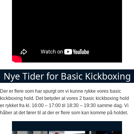
Nye Tider for Basic Kickboxing
Der er flere som har spurgt om vi kunne rykke vores basic
kickboxing hold. Det betyder at vores 2 basic kickboxing hold
er rykket fra kl. 16:00 – 17:00 til 18:30 – 19:30 samme dag. Vi
håber at det fører til at der er flere som kan komme på holdet.