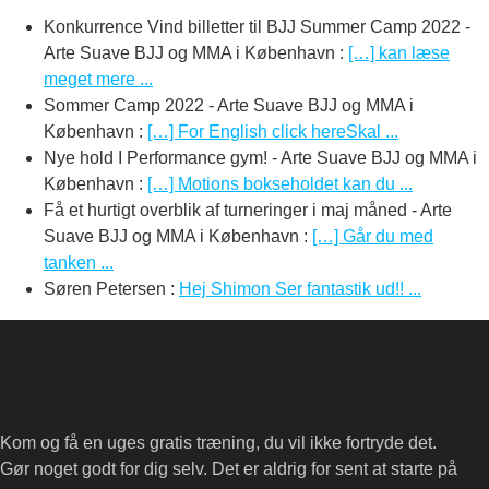
Konkurrence Vind billetter til BJJ Summer Camp 2022 -
Arte Suave BJJ og MMA i København
:
[…] kan læse
meget mere ...
Sommer Camp 2022 - Arte Suave BJJ og MMA i
København
:
[…] For English click hereSkal ...
Nye hold I Performance gym! - Arte Suave BJJ og MMA i
København
:
[…] Motions bokseholdet kan du ...
Få et hurtigt overblik af turneringer i maj måned - Arte
Suave BJJ og MMA i København
:
[…] Går du med
tanken ...
Søren Petersen
:
Hej Shimon Ser fantastik ud!! ...
Kom og få en uges gratis træning, du vil ikke fortryde det.
Gør noget godt for dig selv. Det er aldrig for sent at starte på