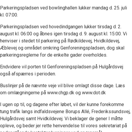
Parkeringspladsen ved bowlinghallen lukker mandag d. 25. juli
kl. 07:00.
Parkeringspladsen ved hovedindgangen lukker tirsdag d. 2.
august kl. 06:00 og åbnes igen tirsdag d. 9. august kl. 15:00. Vi
henviser i stedet til parkering på Rødkildevej, Hvidkildevej,
Æblevej og området omkring Genforeningspladsen, dog skal
parkeringsreglerne for de enkelte gader overholdes.
Endvidere vil porten til Genforeningspladsen på Hulgårdsvej
også afspærres i perioden.
Buslinjer på de nævnte veje vil blive omlagt disse dage. Læs
om omlægningerne på www.chgp.dk og www.dot.dk
I ugen op til, og dagene efter løbet, vil der kunne forekomme
tung trafik langs indfaldsvejene Borups Allé, Frederikssundsvej,
Hulgårdsvej samt Hvidkildevej. Vi beklager de gener I måtte
opleve, og beder jer rette henvendelse til vores sekretariat på