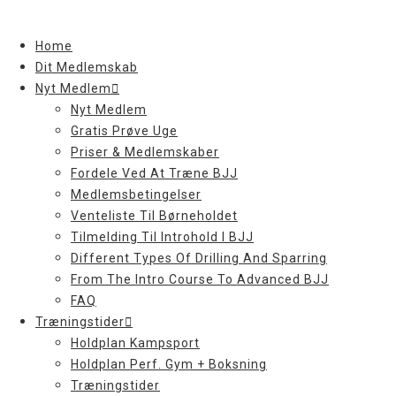
Skip
to
Home
content
Dit Medlemskab
Nyt Medlem
Nyt Medlem
Gratis Prøve Uge
Priser & Medlemskaber
Fordele Ved At Træne BJJ
Medlemsbetingelser
Venteliste Til Børneholdet
Tilmelding Til Introhold I BJJ
Different Types Of Drilling And Sparring
From The Intro Course To Advanced BJJ
FAQ
Træningstider
Holdplan Kampsport
Holdplan Perf. Gym + Boksning
Træningstider