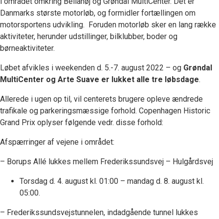
i området omkring Bellahøj og Grøndal MultiCenter. Det er
Danmarks største motorløb, og formidler fortællingen om
motorsportens udvikling. Foruden motorløb sker en lang række
aktiviteter, herunder udstillinger, bilklubber, boder og
børneaktiviteter.
Løbet afvikles i weekenden d. 5.-7. august 2022 – og
Grøndal
MultiCenter og Arte Suave er lukket alle tre løbsdage
.
Allerede i ugen op til, vil centerets brugere opleve ændrede
trafikale og parkeringsmæssige forhold. Copenhagen Historic
Grand Prix oplyser følgende vedr. disse forhold:
Afspærringer af vejene i området:
– Borups Allé lukkes mellem Frederikssundsvej – Hulgårdsvej
Torsdag d. 4. august kl. 01:00 – mandag d. 8. august kl.
05:00.
– Frederikssundsvejstunnelen, indadgående tunnel lukkes