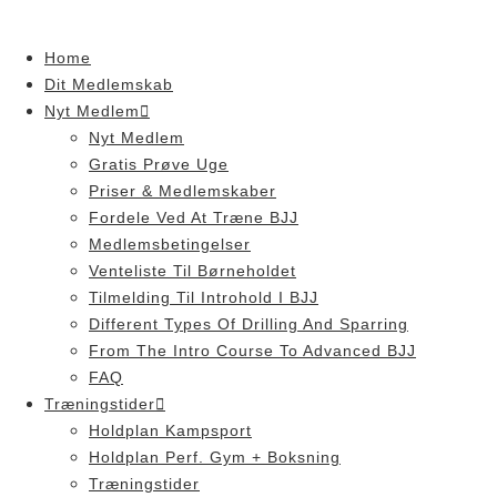
Skip
to
Home
content
Dit Medlemskab
Nyt Medlem
Nyt Medlem
Gratis Prøve Uge
Priser & Medlemskaber
Fordele Ved At Træne BJJ
Medlemsbetingelser
Venteliste Til Børneholdet
Tilmelding Til Introhold I BJJ
Different Types Of Drilling And Sparring
From The Intro Course To Advanced BJJ
FAQ
Træningstider
Holdplan Kampsport
Holdplan Perf. Gym + Boksning
Træningstider