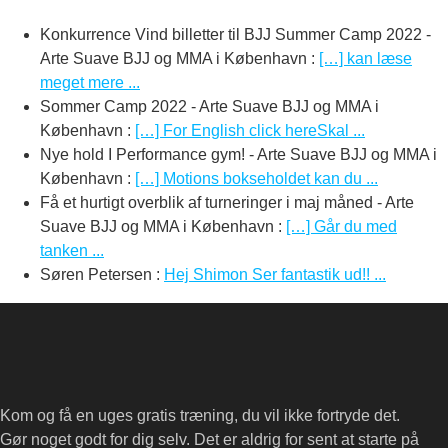
Konkurrence Vind billetter til BJJ Summer Camp 2022 -
Arte Suave BJJ og MMA i København
:
[…] kan læse
meget mere ...
Sommer Camp 2022 - Arte Suave BJJ og MMA i
København
:
[…] For English click hereSkal ...
Nye hold I Performance gym! - Arte Suave BJJ og MMA i
København
:
[…] Motions bokseholdet kan du ...
Få et hurtigt overblik af turneringer i maj måned - Arte
Suave BJJ og MMA i København
:
[…] Går du med
tanken ...
Søren Petersen
:
Hej Shimon Ser fantastik ud!! ...
Kom og få en uges gratis træning, du vil ikke fortryde det.
Gør noget godt for dig selv. Det er aldrig for sent at starte på