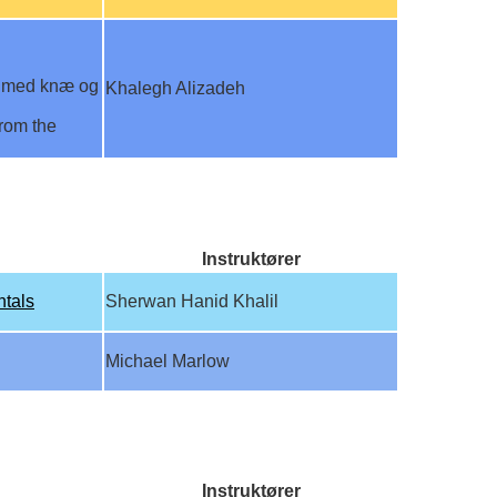
g med knæ og
Khalegh Alizadeh
rom the
Instruktører
tals
Sherwan Hanid Khalil
Michael Marlow
Instruktører