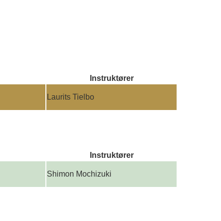
Instruktører
Laurits Tielbo
Instruktører
Shimon Mochizuki