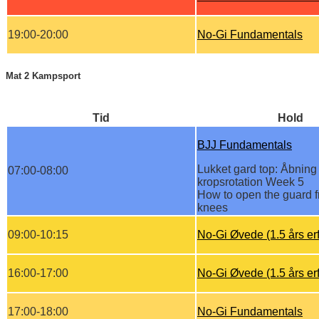
19:00-20:00
No-Gi Fundamentals
Mat 2 Kampsport
Tid
Hold
BJJ Fundamentals
Lukket gard top: Åbnin
07:00-08:00
kropsrotation Week 5
How to open the guard f
knees
09:00-10:15
No-Gi Øvede (1.5 års erf
16:00-17:00
No-Gi Øvede (1.5 års erf
17:00-18:00
No-Gi Fundamentals