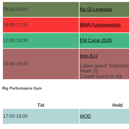
08:00-09:00
No-Gi Legestue
16:00-17:00
MMA Fundamentals
17:00-18:30
EM Camp 2026
Intro BJJ
18:30-19:30
Lukket guard: Topkontrol
Week 10
Closed Guard on top
Rig Performance Gym
Tid
Hold
17:00-18:00
WOD