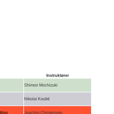
Instruktører
Shimon Mochizuki
Nikolai Koubti
tling
Joachim Christensen