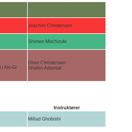
Joachim Christensen
Shimon Mochizuki
Ulver Christensen
 i No-Gi
Shahin Adamiat
Instruktører
Millad Ghobishi