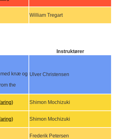
William Tregart
Instruktører
g med knæ og
Ulver Christensen
rom the
aring)
Shimon Mochizuki
aring)
Shimon Mochizuki
Frederik Petersen