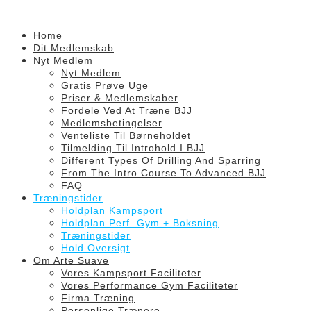
Skip
to
content
Home
Dit Medlemskab
Nyt Medlem
Nyt Medlem
Gratis Prøve Uge
Priser & Medlemskaber
Fordele Ved At Træne BJJ
Medlemsbetingelser
Venteliste Til Børneholdet
Tilmelding Til Introhold I BJJ
Different Types Of Drilling And Sparring
From The Intro Course To Advanced BJJ
FAQ
Træningstider
Holdplan Kampsport
Holdplan Perf. Gym + Boksning
Træningstider
Hold Oversigt
Om Arte Suave
Vores Kampsport Faciliteter
Vores Performance Gym Faciliteter
Firma Træning
Personlige Trænere