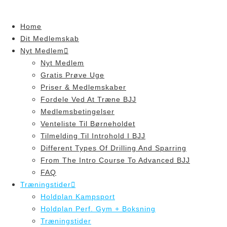
Skip
to
Home
content
Dit Medlemskab
Nyt Medlem
Nyt Medlem
Gratis Prøve Uge
Priser & Medlemskaber
Fordele Ved At Træne BJJ
Medlemsbetingelser
Venteliste Til Børneholdet
Tilmelding Til Introhold I BJJ
Different Types Of Drilling And Sparring
From The Intro Course To Advanced BJJ
FAQ
Træningstider
Holdplan Kampsport
Holdplan Perf. Gym + Boksning
Træningstider