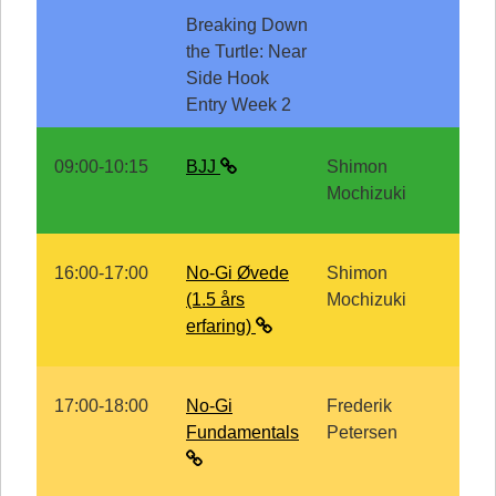
Breaking Down
the Turtle: Near
Side Hook
Entry Week 2
09:00-10:15
BJJ
Shimon
Mochizuki
16:00-17:00
No-Gi Øvede
Shimon
(1.5 års
Mochizuki
erfaring)
17:00-18:00
No-Gi
Frederik
Fundamentals
Petersen