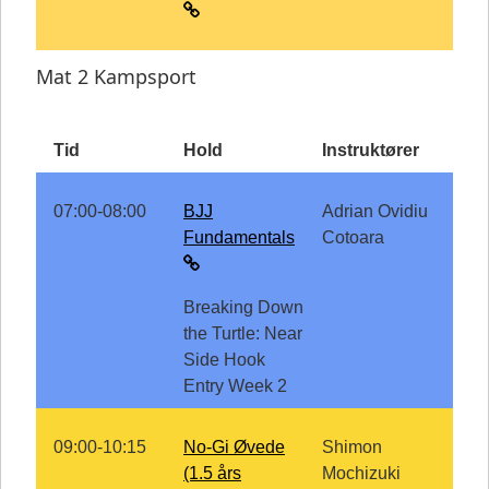
Mat 2 Kampsport
Tid
Hold
Instruktører
07:00-08:00
BJJ
Adrian Ovidiu
Fundamentals
Cotoara
Breaking Down
the Turtle: Near
Side Hook
Entry Week 2
09:00-10:15
No-Gi Øvede
Shimon
(1.5 års
Mochizuki