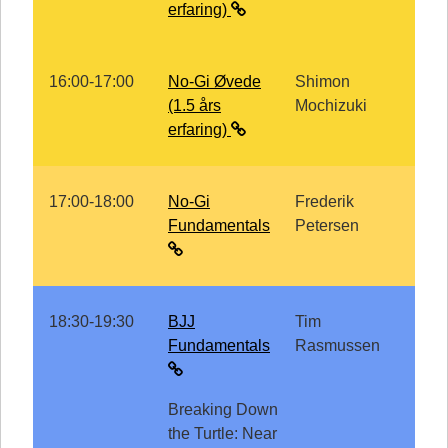
erfaring)
16:00-17:00
No-Gi Øvede
Shimon
(1.5 års
Mochizuki
erfaring)
17:00-18:00
No-Gi
Frederik
Fundamentals
Petersen
18:30-19:30
BJJ
Tim
Fundamentals
Rasmussen
Breaking Down
the Turtle: Near