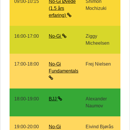
09:00-10:15
No-Gi Øvede
Shimon
(1.5 års
Mochizuki
erfaring)
16:00-17:00
No-Gi
Ziggy
Micheelsen
17:00-18:00
No-Gi
Frej Nielsen
Fundamentals
18:00-19:00
BJJ
Alexander
Naumov
19:00-20:00
No-Gi
Eivind Bjørås