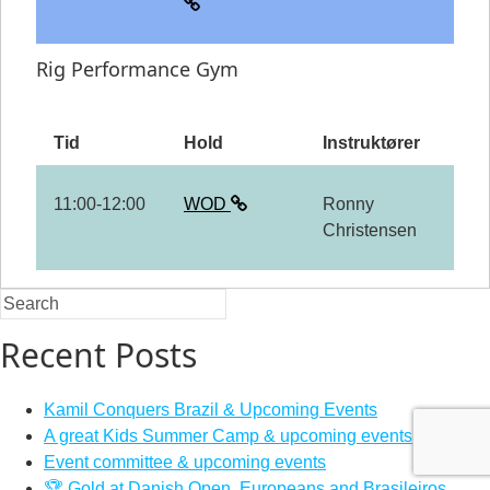
Rig Performance Gym
Tid
Hold
Instruktører
11:00-12:00
WOD
Ronny
Christensen
Recent Posts
Kamil Conquers Brazil & Upcoming Events
A great Kids Summer Camp & upcoming events
Event committee & upcoming events
🏆 Gold at Danish Open, Europeans and Brasileiros