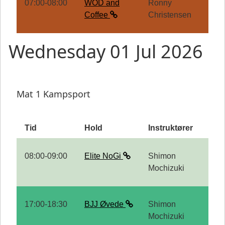
07:00-08:00
WOD and
Ronny
Coffee
Christensen
Wednesday 01 Jul 2026
Mat 1 Kampsport
Tid
Hold
Instruktører
08:00-09:00
Elite NoGi
Shimon
Mochizuki
17:00-18:30
BJJ Øvede
Shimon
Mochizuki