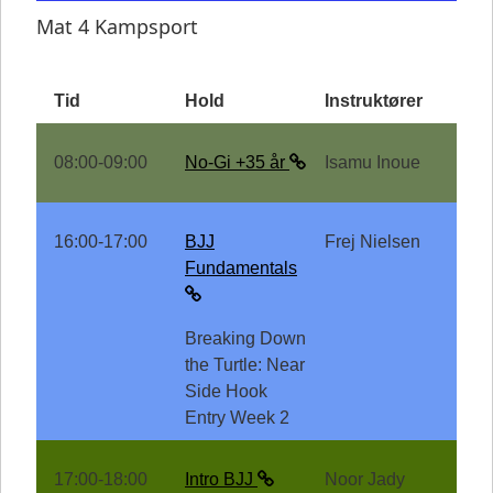
Mat 4 Kampsport
Tid
Hold
Instruktører
08:00-09:00
No-Gi +35 år
Isamu Inoue
16:00-17:00
BJJ
Frej Nielsen
Fundamentals
Breaking Down
the Turtle: Near
Side Hook
Entry Week 2
17:00-18:00
Intro BJJ
Noor Jady