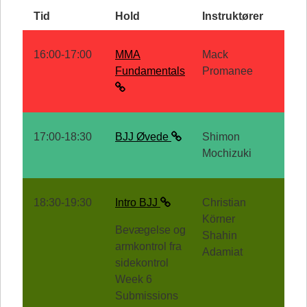
Tid
Hold
Instruktører
16:00-17:00
MMA
Mack
Fundamentals
Promanee
17:00-18:30
BJJ Øvede
Shimon
Mochizuki
18:30-19:30
Intro BJJ
Christian
Körner
Bevægelse og
Shahin
armkontrol fra
Adamiat
sidekontrol
Week 6
Submissions