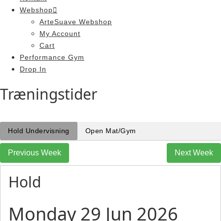
Webshop
ArteSuave Webshop
My Account
Cart
Performance Gym
Drop In
Træningstider
Hold Undervisning
Open Mat/Gym
Previous Week
Next Week
Hold
Monday 29 Jun 2026