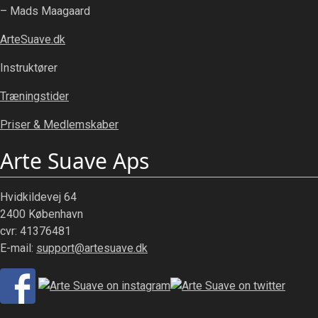
– Mads Maagaard
ArteSuave.dk
Instruktører
Træningstider
Priser & Medlemskaber
Arte Suave Aps
Hvidkildevej 64
2400 København
cvr: 41376481
E-mail:
support@artesuave.dk