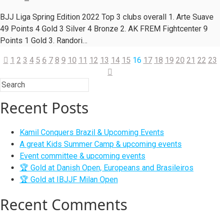
BJJ Liga Spring Edition 2022 Top 3 clubs overall 1. Arte Suave
49 Points 4 Gold 3 Silver 4 Bronze 2. AK FREM Fightcenter 9
Points 1 Gold 3. Randori…
1
2
3
4
5
6
7
8
9
10
11
12
13
14
15
16
17
18
19
20
21
22
23
Recent Posts
Kamil Conquers Brazil & Upcoming Events
A great Kids Summer Camp & upcoming events
Event committee & upcoming events
🏆 Gold at Danish Open, Europeans and Brasileiros
🏆 Gold at IBJJF Milan Open
Recent Comments