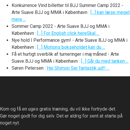
Konkurrence Vind billetter til BJJ Summer Camp 2022 -
Arte Suave BJJ og MMA i København
:
[…] kan læse meget
mere ...
Sommer Camp 2022 - Arte Suave BJJ og MMA i
København
:
[…] For English click hereSkal ...
Nye hold I Performance gym! - Arte Suave BJJ og MMA i
København
:
[…] Motions bokseholdet kan du ...
Få et hurtigt overblik af turneringer i maj måned - Arte
Suave BJJ og MMA i København
:
[…] Går du med tanken ...
Søren Petersen
:
Hej Shimon Ser fantastik ud!! ...
Kom og få en uges gratis træning, du vil ikke fortryde det.
Gør noget godt for dig selv. Det er aldrig for sent at starte på
noget nyt.