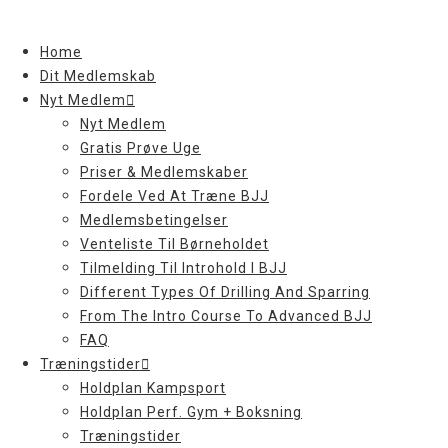
Skip
to
Home
content
Dit Medlemskab
Nyt Medlem
Nyt Medlem
Gratis Prøve Uge
Priser & Medlemskaber
Fordele Ved At Træne BJJ
Medlemsbetingelser
Venteliste Til Børneholdet
Tilmelding Til Introhold I BJJ
Different Types Of Drilling And Sparring
From The Intro Course To Advanced BJJ
FAQ
Træningstider
Holdplan Kampsport
Holdplan Perf. Gym + Boksning
Træningstider